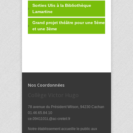
Sorties Ulis à la Bibliothèque
Lamartine
Grand projet théâtre pour une 5ème
et une 3ème
Nos Coordonnées
Collège Victor Hugo
78 avenue du Président Wilson, 94230 Cachan
01.46.65.84.10
ce.0941101L@ac-creteil.fr
Notre établissement accueille le public aux