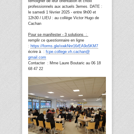
témoigner de leur orientation et choix
professionnels aux actuels 3emes. DATE :
le samedi
1
février 202
5
-
entre 9h
0
0 et
12h
30 /
LIEU : au collège Victor Hugo de
Cachan
Pour se manifester - 3 solutions :
remplir ce questionnaire en ligne
:
https://forms.gle/
xwkNnr16rEA9o5KM7
écrire à :
fcpe.college.vh.cachan@
gmail.com
Contacter : Mme Laure Boutaric au 06 18
68 47 22