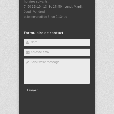
horaires suivants :
7h50 12h10 - 13h3o 17h50 - Lundi, Mardi,
Jeudi, Vendredi
et le mercredi de 8hoo à 13hoo
Formulaire de contact
Envoyer