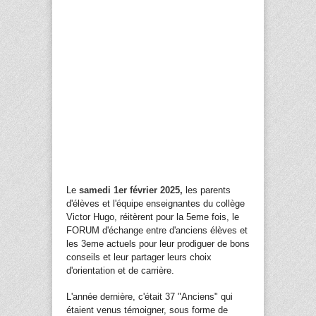
Le
samedi 1er
février 202
5
,
les parents
d'élèves et l'équipe enseignantes du collège
Victor Hugo, réitère
nt
pour la
5
eme fois, le
FORUM d'échange entre d'anciens élèves et
les 3eme actuels pour leur prodiguer de bons
conseils et leur partager leurs choix
d'orientation et de carrière.
L'année dernière, c'était
3
7
"Anciens" qui
é
taient venus témoigner,
sous forme de