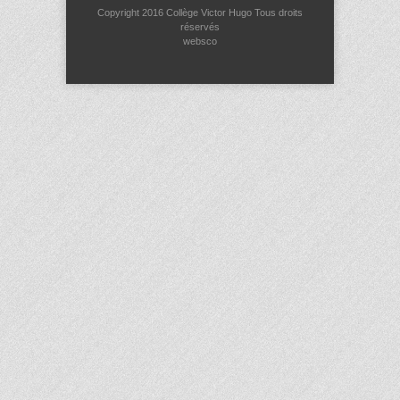
Copyright 2016
Collège Victor Hugo
Tous droits
réservés
websco