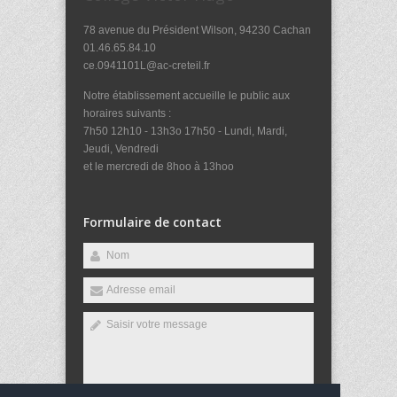
78 avenue du Président Wilson, 94230 Cachan
01.46.65.84.10
ce.0941101L@ac-creteil.fr
Notre établissement accueille le public aux
horaires suivants :
7h50 12h10 - 13h3o 17h50 - Lundi, Mardi,
Jeudi, Vendredi
et le mercredi de 8hoo à 13hoo
Formulaire de contact