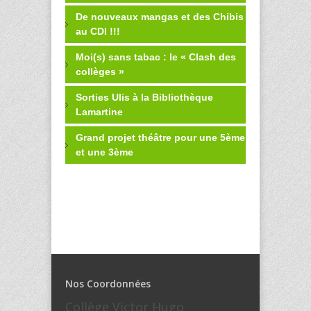
De nouveaux mangas et des Chibis
au CDI !!!
Moi(s) sans tabac : le « Clash des
collèges »
Sorties Ulis à la Bibliothèque
Lamartine
Grand projet théâtre pour une 5ème
et une 3ème
Nos Coordonnées
Collège Victor Hugo