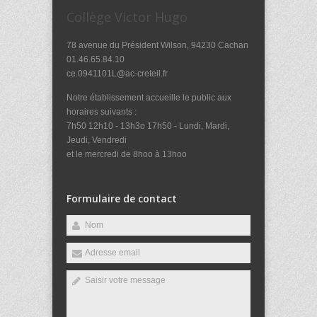
Collège Victor Hugo
78 avenue du Président Wilson, 94230 Cachan
01.46.65.84.10
ce.0941101L@ac-creteil.fr
Notre établissement accueille le public aux
horaires suivants :
7h50 12h10 - 13h3o 17h50 - Lundi, Mardi,
Jeudi, Vendredi
et le mercredi de 8hoo à 13hoo
Formulaire de contact