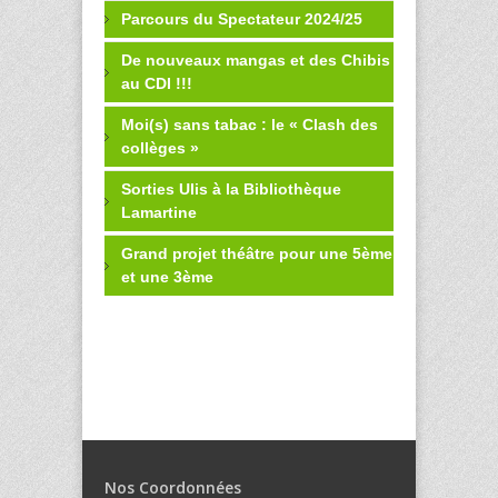
Parcours du Spectateur 2024/25
De nouveaux mangas et des Chibis
au CDI !!!
Moi(s) sans tabac : le « Clash des
collèges »
Sorties Ulis à la Bibliothèque
Lamartine
Grand projet théâtre pour une 5ème
et une 3ème
Nos Coordonnées