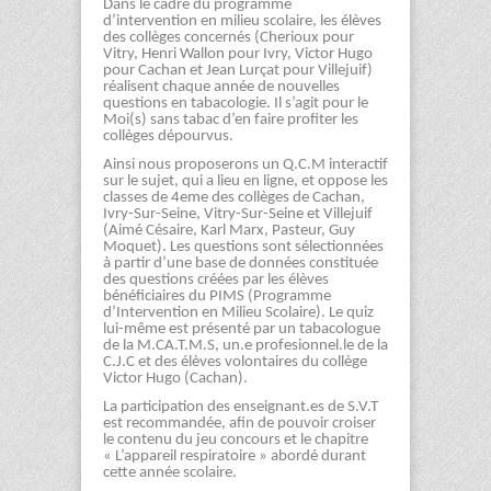
Dans le cadre du programme
d’intervention en milieu scolaire, les élèves
des collèges concernés (Cherioux pour
Vitry, Henri Wallon pour Ivry, Victor Hugo
pour Cachan et Jean Lurçat pour Villejuif)
réalisent chaque année de nouvelles
questions en tabacologie. Il s’agit pour le
Moi(s) sans tabac d’en faire profiter les
collèges dépourvus.
Ainsi nous proposerons un Q.C.M interactif
sur le sujet, qui a lieu en ligne, et oppose les
classes de 4eme des collèges de Cachan,
Ivry-Sur-Seine, Vitry-Sur-Seine et Villejuif
(Aimé Césaire, Karl Marx, Pasteur, Guy
Moquet). Les questions sont sélectionnées
à partir d’une base de données constituée
des questions créées par les élèves
bénéficiaires du PIMS (Programme
d’Intervention en Milieu Scolaire). Le quiz
lui-même est présenté par un tabacologue
de la M.CA.T.M.S, un.e profesionnel.le de la
C.J.C et des élèves volontaires du collège
Victor Hugo (Cachan).
La participation des enseignant.es de S.V.T
est recommandée, afin de pouvoir croiser
le contenu du jeu concours et le chapitre
« L’appareil respiratoire » abordé durant
cette année scolaire.