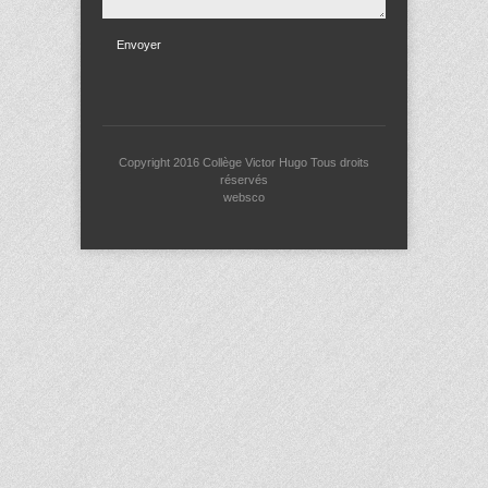
Envoyer
Copyright 2016
Collège Victor Hugo
Tous droits
réservés
websco