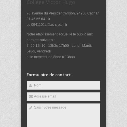
Collège Victor Hugo
78 avenue du Président Wilson, 94230 Cachan
01.46.65.84.10
ce.0941101L@ac-creteil.fr
Notre établissement accueille le public aux
horaires suivants :
7h50 12h10 - 13h3o 17h50 - Lundi, Mardi,
Jeudi, Vendredi
et le mercredi de 8hoo à 13hoo
Formulaire de contact