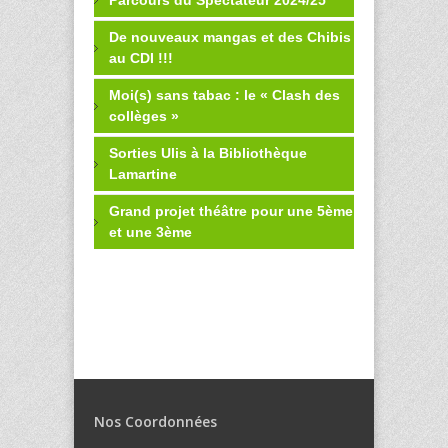
De nouveaux mangas et des Chibis
au CDI !!!
Moi(s) sans tabac : le « Clash des
collèges »
Sorties Ulis à la Bibliothèque
Lamartine
Grand projet théâtre pour une 5ème
et une 3ème
Nos Coordonnées