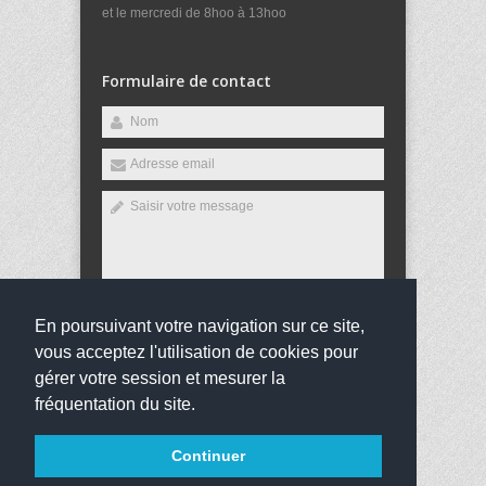
et le mercredi de 8hoo à 13hoo
Formulaire de contact
En poursuivant votre navigation sur ce site,
Envoyer
vous acceptez l'utilisation de cookies pour
gérer votre session et mesurer la
fréquentation du site.
Copyright 2016
Collège Victor Hugo
Tous droits
Continuer
réservés
websco