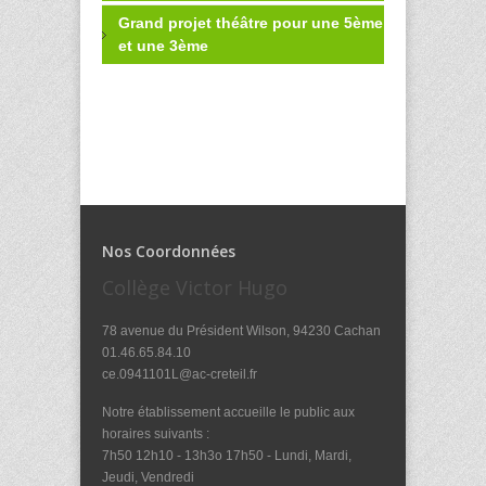
Grand projet théâtre pour une 5ème
et une 3ème
Nos Coordonnées
Collège Victor Hugo
78 avenue du Président Wilson, 94230 Cachan
01.46.65.84.10
ce.0941101L@ac-creteil.fr
Notre établissement accueille le public aux
horaires suivants :
7h50 12h10 - 13h3o 17h50 - Lundi, Mardi,
Jeudi, Vendredi