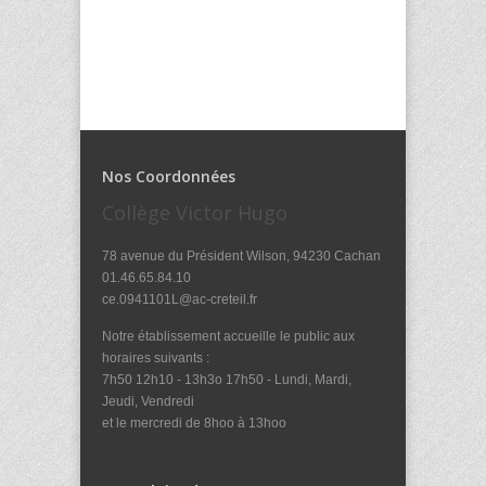
Nos Coordonnées
Collège Victor Hugo
78 avenue du Président Wilson, 94230 Cachan
01.46.65.84.10
ce.0941101L@ac-creteil.fr
Notre établissement accueille le public aux
horaires suivants :
7h50 12h10 - 13h3o 17h50 - Lundi, Mardi,
Jeudi, Vendredi
et le mercredi de 8hoo à 13hoo