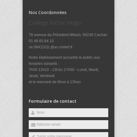
Nos Coordonnées
Collège Victor Hugo
78 avenue du Président Wilson, 94230 Cachan
01.46.65.84.10
ce.0941101L@ac-creteil.fr
Notre établissement accueille le public aux
horaires suivants :
7h50 12h10 - 13h3o 17h50 - Lundi, Mardi,
Jeudi, Vendredi
et le mercredi de 8hoo à 13hoo
Formulaire de contact