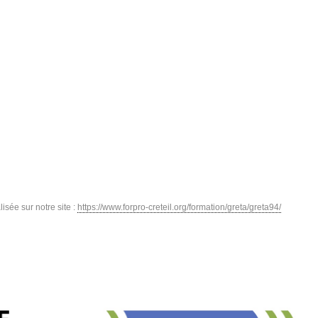
isée sur notre site :
https://www.forpro-creteil.org/formation/greta/greta94/