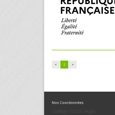
«
1
»
Nos Coordonnées
Collège Victor Hugo