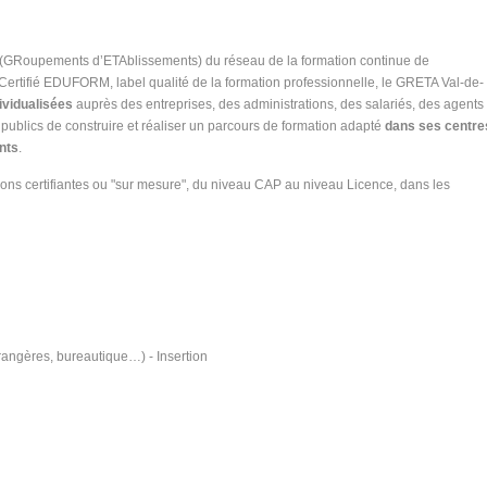
 (GRoupements d’ETAblissements) du réseau de la formation continue de
 Certifié EDUFORM, label qualité de la formation professionnelle, le GRETA Val-de-
ividualisées
auprès des entreprises, des administrations, des salariés, des agents
publics de construire et réaliser un parcours de formation adapté
dans ses centre
nts
.
ons certifiantes ou "sur mesure", du niveau CAP au niveau Licence, dans les
rangères, bureautique…) - Insertion