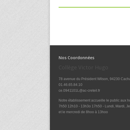
Nos Coordonnées
Collège Victor Hugo
78 avenue du Président Wilson, 94230 Cach
01.46.65.84.10
ce.0941101L@ac-creteil.fr
Notre établissement accueille le public aux ho
7h50 12h10 - 13h3o 17h50 - Lundi, Mardi, Je
et le mercredi de 8hoo à 13hoo