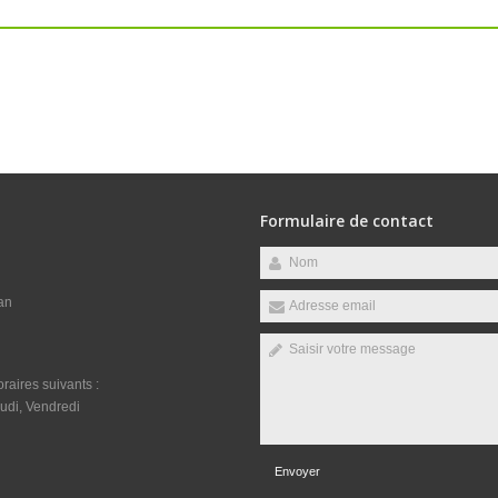
Formulaire de contact
an
raires suivants :
udi, Vendredi
Envoyer