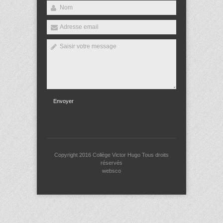
Envoyer
Copyright 2016
Collège Victor Hugo
Tous droits
réservés
websco