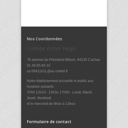
Nos Coordonnées
Collège Victor Hugo
78 avenue du Président Wilson, 94230 Cachan
01.46.65.84.10
ce.0941101L@ac-creteil.fr
Notre établissement accueille le public aux
horaires suivants :
7h50 12h10 - 13h3o 17h50 - Lundi, Mardi,
Jeudi, Vendredi
et le mercredi de 8hoo à 13hoo
Formulaire de contact