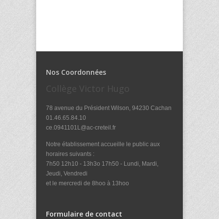
Nos Coordonnées
Collège Victor Hugo
78 avenue du Président Wilson, 94230 Cachan
01.46.65.84.10
ce.0941101L@ac-creteil.fr
Notre établissement accueille le public aux
horaires suivants :
7h50 12h10 - 13h3o 17h50 - Lundi, Mardi,
Jeudi, Vendredi
et le mercredi de 8hoo à 13hoo
Formulaire de contact