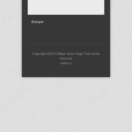
Envoyer
Copyright 2016
Collège Victor Hugo
Tous droits
réservés
websco