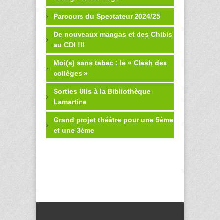
Parcours du Spectateur 2024/25
De nouveaux mangas et des Chibis
au CDI !!!
Moi(s) sans tabac : le « Clash des
collèges »
Sorties Ulis à la Bibliothèque
Lamartine
Grand projet théâtre pour une 5ème
et une 3ème