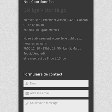
Nos Coordonnées
Collège Victor Hugo
78 avenue du Président Wilson, 94230 Cachan
01.46.65.84.10
ce.0941101L@ac-creteil.fr
Notre établissement accueille le public aux
horaires suivants :
7h50 12h10 - 13h3o 17h50 - Lundi, Mardi,
Jeudi, Vendredi
et le mercredi de 8hoo à 13hoo
Formulaire de contact