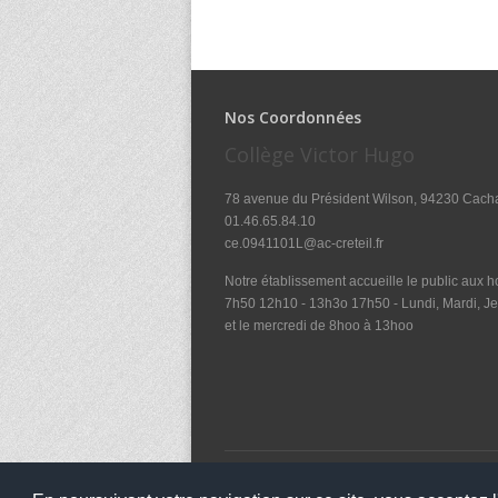
Nos Coordonnées
Collège Victor Hugo
78 avenue du Président Wilson, 94230 Cach
01.46.65.84.10
ce.0941101L@ac-creteil.fr
Notre établissement accueille le public aux ho
7h50 12h10 - 13h3o 17h50 - Lundi, Mardi, Je
et le mercredi de 8hoo à 13hoo
Copyright 2016
Collège Victor Hugo
Tous droits r