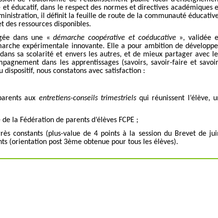
 et éducatif, dans le respect des normes et directives académiques e
ministration, il définit la feuille de route de la communauté éducative
et des ressources disponibles.
agée dans une «
démarche coopérative et coéducative
», validée e
marche expérimentale innovante. Elle a pour ambition de développe
dans sa scolarité et envers les autres, et de mieux partager avec le
mpagnement dans les apprentissages (savoirs, savoir-faire et savoir
 dispositif, nous constatons avec satisfaction :
 parents aux
entretiens-conseils trimestriels
qui réunissent l’élève, u
e de la Fédération de parents d’élèves FCPE ;
ès constants (plus-value de 4 points à la session du Brevet de jui
nts (orientation post 3
ème
obtenue pour tous les élèves).