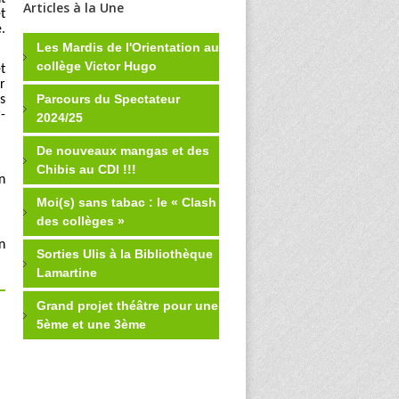
Articles à la Une
t
.
Les Mardis de l'Orientation au
collège Victor Hugo
t
r
Parcours du Spectateur
s
-
2024/25
De nouveaux mangas et des
Chibis au CDI !!!
n
Moi(s) sans tabac : le « Clash
des collèges »
n
Sorties Ulis à la Bibliothèque
Lamartine
Grand projet théâtre pour une
5ème et une 3ème