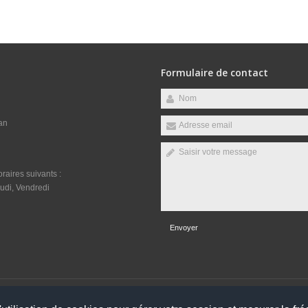
Formulaire de contact
an
raires suivants :
udi, Vendredi
Envoyer
éservés