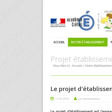
ACCUEIL
NOTRE ÉTABLISSEMENT
Projet établissem
Vous êtes ici :
Accueil
»
Notre établissemen
Le projet d'établiss
17-05-2023
par Administrateur
Le projet d’établissement est l’expr