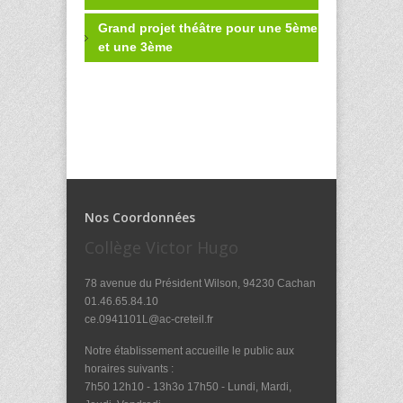
Grand projet théâtre pour une 5ème
et une 3ème
Nos Coordonnées
Collège Victor Hugo
78 avenue du Président Wilson, 94230 Cachan
01.46.65.84.10
ce.0941101L@ac-creteil.fr
Notre établissement accueille le public aux
horaires suivants :
7h50 12h10 - 13h3o 17h50 - Lundi, Mardi,