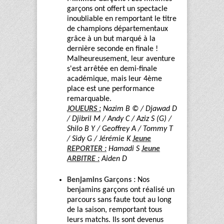
garçons ont offert un spectacle
inoubliable en remportant le titre
de champions départementaux
grâce à un but marqué à la
dernière seconde en finale !
Malheureusement, leur aventure
s'est arrêtée en demi-finale
académique, mais leur 4ème
place est une performance
remarquable.
JOUEURS :
Nazim B © / Djawad D
/ Djibril M / Andy C / Aziz S (G) /
Shilo B Y / Geoffrey A / Tommy T
/ Sidy G / Jérémie K
Jeune
REPORTER :
Hamadi S
Jeune
ARBITRE :
Aiden D
Benjamins Garçons :
Nos
benjamins garçons ont réalisé un
parcours sans faute tout au long
de la saison, remportant tous
leurs matchs. Ils sont devenus