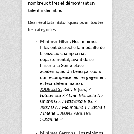
nombreux titres et démontrant un
talent indéniable.
Des résultats historiques pour toutes
les catégories
Minimes Filles :
Nos minimes
filles ont décroché la médaille de
bronze au championnat
départemental, avant de se
hisser à la 8ème place
académique. Un beau parcours
qui récompense leur engagement
et leur détermination.
JOUEUSES :
Kelly R (cap) /
Fatoumata K / Lynn Marcella N /
Oriane G K / Fitiavana R (G) /
Jessy D A / Maïmouna T / Janna T
/ Imene C
JEUNE ARBITRE
:
Charline H
Minimes Garçons :
Les minimes