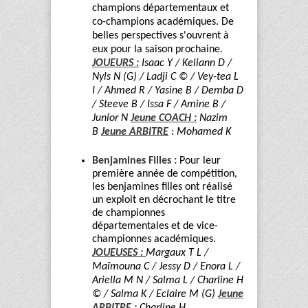
champions départementaux et
co-champions académiques. De
belles perspectives s'ouvrent à
eux pour la saison prochaine.
JOUEURS :
Isaac Y / Keliann D /
Nyls N (G) / Ladji C © / Vey-tea L
I / Ahmed R / Yasine B / Demba D
/ Steeve B / Issa F / Amine B /
Junior N
Jeune COACH :
Nazim
B
Jeune ARBITRE
: Mohamed K
Benjamines Filles :
Pour leur
première année de compétition,
les benjamines filles ont réalisé
un exploit en décrochant le titre
de championnes
départementales et de vice-
championnes académiques.
JOUEUSES :
Margaux T L /
Maïmouna C / Jessy D / Enora L /
Ariella M N / Salma L / Charline H
© / Salma K / Eclaire M (G)
Jeune