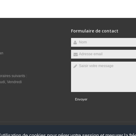
Formulaire de contact
an
raires suivants :
udi, Vendredi
Envoyer
éservés
utilisation de cookies pour gérer votre session et mesurer la fré