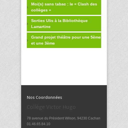
Moi(s) sans tabac : le « Clash des
collèges »
Sorties Ulis à la Bibliothèque
Lamartine
Grand projet théâtre pour une 5ème
et une 3ème
Nos Coordonnées
Collège Victor Hugo
78 avenue du Président Wilson, 94230 Cachan
01.46.65.84.10