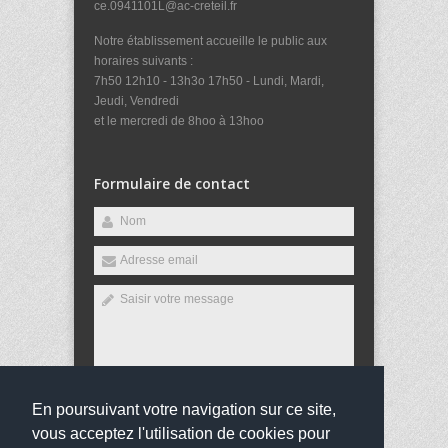
ce.0941101L@ac-creteil.fr
Notre établissement accueille le public aux
horaires suivants :
7h50 12h10 - 13h3o 17h50 - Lundi, Mardi,
Jeudi, Vendredi
et le mercredi de 8hoo à 13hoo
Formulaire de contact
En poursuivant votre navigation sur ce site,
Envoyer
vous acceptez l'utilisation de cookies pour